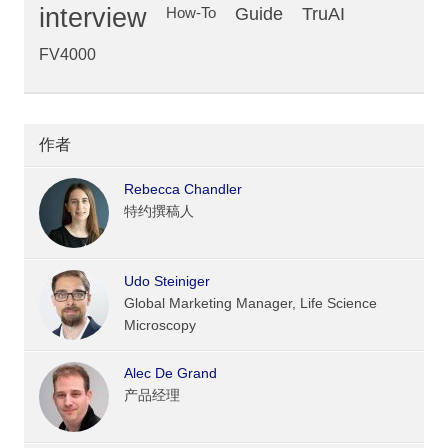
interview
Guide
TruAI
How-To
FV4000
作者
Rebecca Chandler
特约撰稿人
Udo Steiniger
Global Marketing Manager, Life Science
Microscopy
Alec De Grand
产品经理