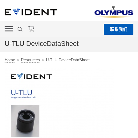
原
联系我们
U-TLU DeviceDataSheet
Home
Resources
U-TLU DeviceDataSheet