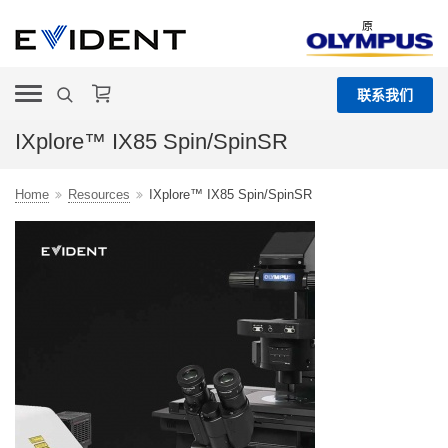
原
联系我们
IXplore™ IX85 Spin/SpinSR
Home
Resources
IXplore™ IX85 Spin/SpinSR