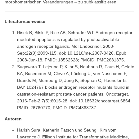
morphometrischen Veränderungen – zu subklassifizieren.
Literaturnachweise
Risek B, Bilski P, Rice AB, Schrader WT. Androgen receptor-
mediated apoptosis is regulated by photoactivatable
androgen receptor ligands. Mol Endocrinol. 2008-
Sep;22(9):2099-115. doi: 10.1210/me.2007-0426. Epub
2008-Jun-18. PMID: 18562628; PMCID: PMC2631375.
Sugawara T, Lejeune P, K hr S, Neuhaus R, Faus H, Gelato
KA, Busemann M, Cleve A, Lücking U, von Nussbaum F,
Brands M, Mumberg D, Jung K, Stephan C, Haendler B.
BAY 1024767 blocks androgen receptor mutants found in
castration-resistant prostate cancer patients. Oncotarget.
2016-Feb-2;7(5):6015-28. doi: 10.18632/oncotarget.6864.
PMID: 26760770; PMCID: PMC4868737.
Autoren
Harish Sura, Katherin Patsch und Seungil Kim vom
Lawrence J. Ellison Institute for Transformative Medicine,