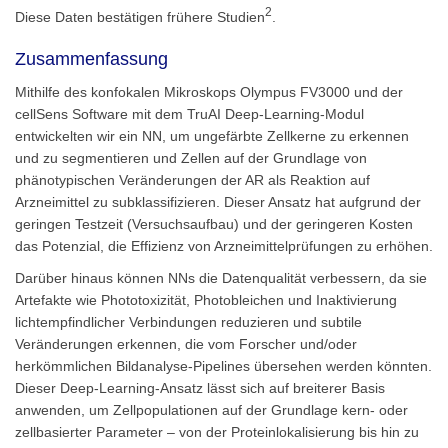
2
Diese Daten bestätigen frühere Studien
.
Zusammenfassung
Mithilfe des konfokalen Mikroskops Olympus FV3000 und der
cellSens Software mit dem TruAI Deep-Learning-Modul
entwickelten wir ein NN, um ungefärbte Zellkerne zu erkennen
und zu segmentieren und Zellen auf der Grundlage von
phänotypischen Veränderungen der AR als Reaktion auf
Arzneimittel zu subklassifizieren. Dieser Ansatz hat aufgrund der
geringen Testzeit (Versuchsaufbau) und der geringeren Kosten
das Potenzial, die Effizienz von Arzneimittelprüfungen zu erhöhen.
Darüber hinaus können NNs die Datenqualität verbessern, da sie
Artefakte wie Phototoxizität, Photobleichen und Inaktivierung
lichtempfindlicher Verbindungen reduzieren und subtile
Veränderungen erkennen, die vom Forscher und/oder
herkömmlichen Bildanalyse-Pipelines übersehen werden könnten.
Dieser Deep-Learning-Ansatz lässt sich auf breiterer Basis
anwenden, um Zellpopulationen auf der Grundlage kern- oder
zellbasierter Parameter – von der Proteinlokalisierung bis hin zu