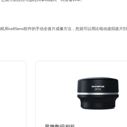
相机和cellSens软件的手动全玻片成像方法，您就可以用比电动虚拟玻片