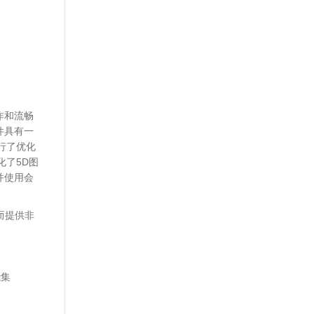
作和流畅
件具有一
行了优化
化了5D图
并使用会
而提供非
能集