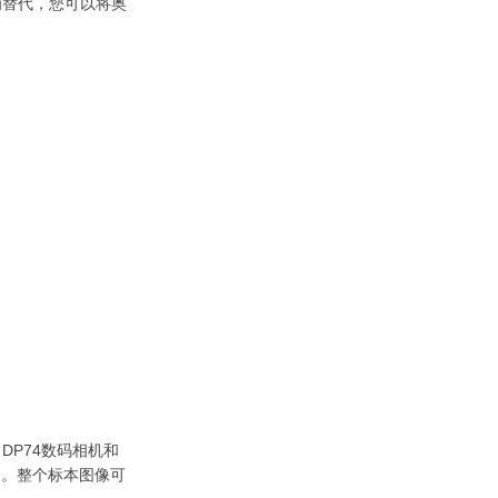
为替代，您可以将奥
DP74数码相机和
起。整个标本图像可