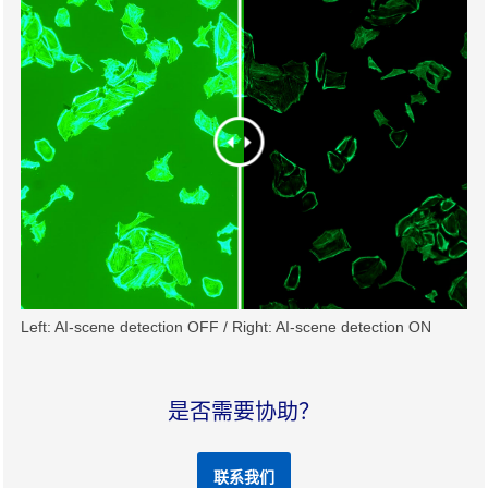
Left: AI-scene detection OFF / Right: AI-scene detection ON
是否需要协助？
联系我们