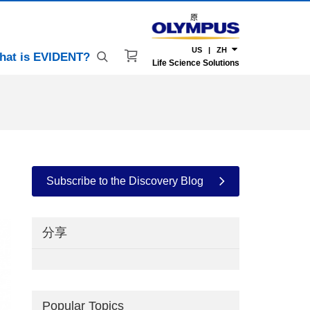
原
US | ZH
hat is EVIDENT?
Life Science Solutions
Subscribe to the Discovery Blog
分享
Popular Topics