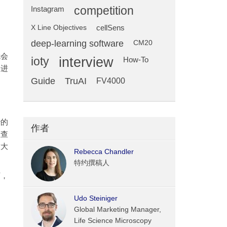
competition
Instagram
X Line Objectives
cellSens
deep-learning software
CM20
就会
ioty
interview
How-To
划进
Guide
TruAI
FV4000
妙的
作者
检查
放大
Rebecca Chandler
特约撰稿人
下，
Udo Steiniger
Global Marketing Manager,
Life Science Microscopy