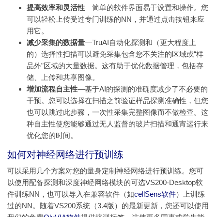
提高效率和灵活性
—简单的软件界面易于设置和操作。您
可以轻松上传受过专门训练的NN，并通过点击按钮来应
用它。
减少采集的数据量
—TruAI自动化探测和（更大程度上
的）选择性扫描可以避免采集包含您不关注的区域或“样
品外”区域的大量数据。这有助于优化数据管理，包括存
储、上传和共享图像。
增加流程自主性
—基于AI的探测的准确度减少了不必要的
干预。您可以选择在扫描之前验证样品探测准确性，但您
也可以跳过此步骤，一次性采集完整图像而不做检查。这
种自主性使您能够通过无人监督的玻片扫描和通宵运行来
优化您的时间。
如何对神经网络进行预训练
可以采用几个方案对您的量身定制神经网络进行预训练。您可
以使用配备探测和深度神经网络模块的可选VS200-Desktop软
件训练NN，也可以导入在兼容软件（如
cellSens软件
）上训练
过的NN。随着VS200系统（3.4版）的最新更新，您还可以使用