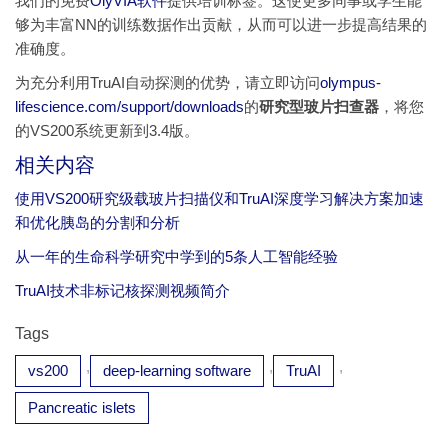
我们的免费
OlyVIA软件
提供培训标签。这使更多同事或学生能
够为丰富NN的训练数据作出贡献，从而可以进一步提高结果的
准确度。
为充分利用TruAI自动探测的优势，请立即访问
olympus-
lifescience.com/support/downloads
的
研究型玻片扫查器
，将您
的VS200系统更新到3.4版。
相关内容
使用VS200研究级载玻片扫描仪和TruAI深度学习解决方案加速
和优化胰岛的分割和分析
从一年的生命科学研究中学到的5条人工智能经验
TruAI技术非标记核探测视频简介
Tags
,
,
,
vs200
deep-learning software
TruAI
Pancreatic islets