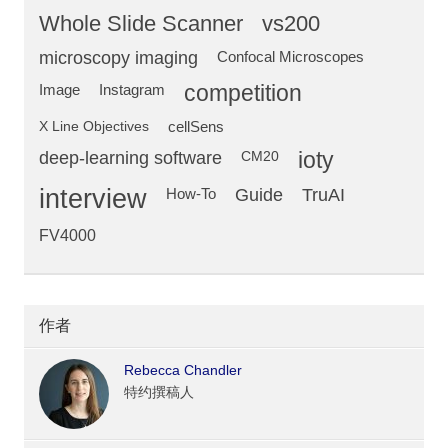
Whole Slide Scanner
vs200
microscopy imaging
Confocal Microscopes
competition
Image
Instagram
X Line Objectives
cellSens
deep-learning software
ioty
CM20
interview
Guide
TruAI
How-To
FV4000
作者
Rebecca Chandler
特约撰稿人