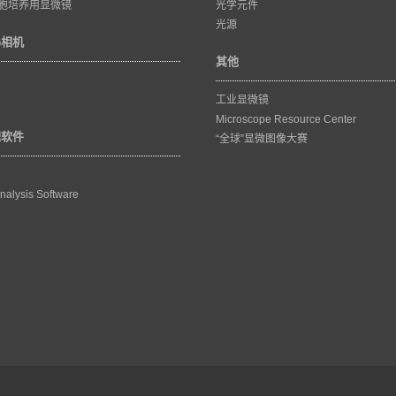
胞培养用显微镜
光学元件
光源
码相机
其他
工业显微镜
Microscope Resource Center
理软件
“全球”显微图像大赛
nalysis Software