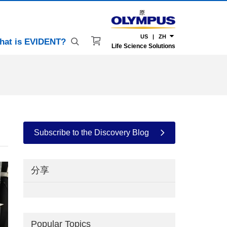
原
US | ZH
hat is EVIDENT?
Life Science Solutions
Subscribe to the Discovery Blog
分享
Popular Topics