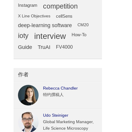
competition
Instagram
X Line Objectives
cellSens
deep-learning software
CM20
ioty
interview
How-To
Guide
TruAI
FV4000
作者
Rebecca Chandler
特约撰稿人
Udo Steiniger
Global Marketing Manager,
Life Science Microscopy