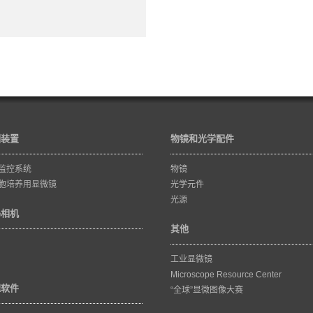
训装置
物镜和光学配件
监控系统
物镜
胞培养用显微镜
光学元件
光源
码相机
其他
工业显微镜
Microscope Resource Center
理软件
“全球”显微图像大赛