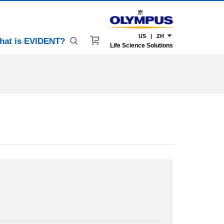
原
US | ZH
hat is EVIDENT?
Life Science Solutions