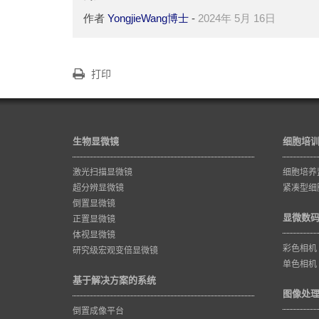
作者
YongjieWang博士
-
2024年 5月 16日
打印
生物显微镜
细胞培
激光扫描显微镜
细胞培养
超分辨显微镜
紧凑型细
倒置显微镜
显微数
正置显微镜
体视显微镜
彩色相机
研究级宏观变倍显微镜
单色相机
基于解决方案的系统
图像处
倒置成像平台