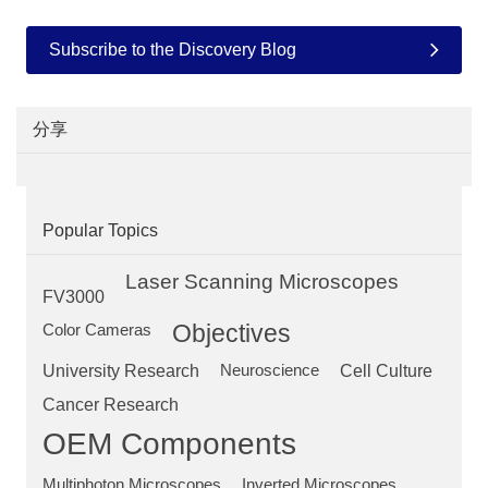
Subscribe to the Discovery Blog
分享
Popular Topics
Laser Scanning Microscopes
FV3000
Objectives
Color Cameras
University Research
Neuroscience
Cell Culture
Cancer Research
OEM Components
Multiphoton Microscopes
Inverted Microscopes