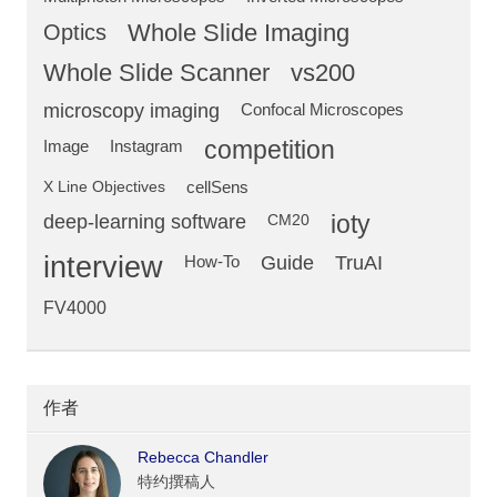
Optics
Whole Slide Imaging
Whole Slide Scanner
vs200
microscopy imaging
Confocal Microscopes
competition
Image
Instagram
X Line Objectives
cellSens
deep-learning software
ioty
CM20
interview
Guide
TruAI
How-To
FV4000
作者
Rebecca Chandler
特约撰稿人