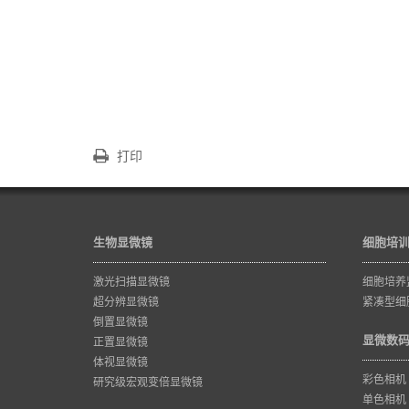
打印
生物显微镜
细胞培
激光扫描显微镜
细胞培养
超分辨显微镜
紧凑型细
倒置显微镜
显微数
正置显微镜
体视显微镜
彩色相机
研究级宏观变倍显微镜
单色相机