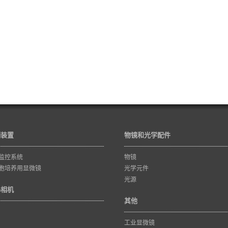
训装置
物镜和光学配件
监控系统
物镜
胞培养用显微镜
光学元件
光源
码相机
其他
工业显微镜