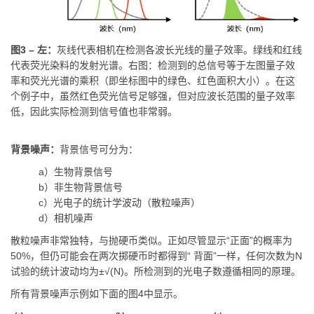
图3 – 左：
灰线代表相机在检测各波长光线的量子效率。绿线和红线
代表荧光染料的发射光谱。右图：检测到的总信号等于左图量子效
率和荧光光谱的乘积（即坐标图中的绿色、红色面积大小）。在这
个例子中，虽然红色荧光信号足够强，但对应波长范围的量子效率
低，因此实际检测到信号值也非常弱。
背景噪声：
背景信号可分为：
a）生物背景信号
b）非生物背景信号
c）光电子的统计学波动（散粒噪声）
d）相机噪声
散粒噪声非常独特，与抛硬币类似。正如尽管显示“正面”的概率为
50%，但仍可能会在两次掷硬币时都得到“ 背面”一样，任何次数为N
试验的统计波动均为±√(N)。所检测到的光电子数遵循相同的原理。
所有背景噪声示例如下面的图4中显示。