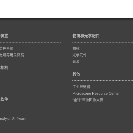
训装置
物镜和光学配件
监控系统
物镜
胞培养用显微镜
光学元件
光源
码相机
其他
工业显微镜
Microscope Resource Center
理软件
“全球”显微图像大赛
nalysis Software