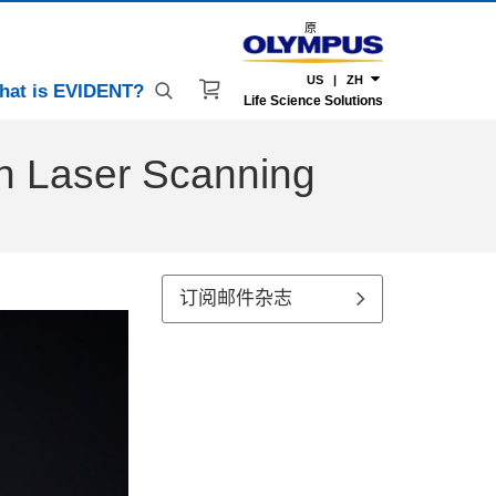
原
US | ZH
hat is EVIDENT?
Life Science Solutions
 Laser Scanning
订阅邮件杂志