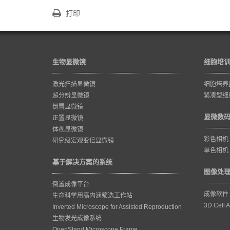
打印
生物显微镜
细胞培
激光扫描显微镜
细胞培养
超分辨显微镜
紧凑型细
倒置显微镜
显微数
正置显微镜
体视显微镜
彩色相机
研究级宏观变倍显微镜
单色相机
基于解决方案的系统
图像处
倒置成像平台
成像软件
生命科学用高内涵筛选工作站
3D Cell A
Inverted Microscope for Assisted Reproduction
生物发光成像系统
OpenStand Microscope Frame