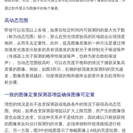
模数转换。然后，数字化信号通过算术处理转换成对应每个像素的强度值，并
通过软件显示为图像中的每个像素。
高动态范围
即使可以实现以上各项，如果在给定时间内可探测到的最大光子数
（称为动态范围）较小，那么在荧光强度较高的区域就会出现强度
饱和，从而失去定量性。此外，提高图像质量的一种方法是通过增
加激发光激发出较多的具有强激发的发射光子来抑制光子噪波噪声
（传感器上光子探测的概率性噪波噪声，也称为射击散粒噪波
声）。当动态范围较高时，可以在亮度不饱和的情况下捕获采集高
质量的图像。例如，如图3所示，右侧的较强激发探测到的荧光越
多，图像质量就越好。但探测器的饱和最终会损害许多后处理和分
析步骤。
一致的图像定量探测器增益确保图像可定量
理想的情况是在不改变探测器或电路条件的情况下获得高动态范
围。例如，如果改变探测器增益以扩大上限范围，所产生的图像强
度也会随之改变。但这种关系并不是线性的，因此难以只根据获得
的图像来反向估计探测到的光量。必须单独制作校准曲线进行校
正。另一方面，图3中的线图显示了每幅图像上A线的亮度轮廓。使