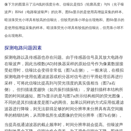
像下方的图显示了沿A线的强度分布。信噪比是指S（轮廓高度）与N（光子噪
波声）和Nd（电路噪波噪声）的比率。图6a显示的是使用高增益采集的样本。
暗淡珠荧光小球具有较高的信噪比，但较亮的珠小球会出现饱和。图6b显示的
是使用低增益采集的样本。暗淡珠荧光小球具有较低的信噪比，但亮珠小球不
会出现饱和。
探测电路问题因素
探测电路以及传感器也存在问题。由于传感器信号及其放大电路存
在噪波声，因此当模数(AD)转换器采样的原始信号作为像素数据接
受处理时，信噪比会变得非常低（图7a左侧）。一般来说，在模拟
探测电路中使用低通滤波器或积分器对信号进行平滑处理后再进行
采样，可将此信噪比提高到与荧光强度的真实值相当（图7a右
侧）。但扫描速度越快（如共振扫描振镜），穿越扫描样本结构所
需的时间就越短。图7b显示的是与图7a所示结构相同的荧光图像，
不同的是其扫描速度是图7a的两倍。如果以同样的方式应用低通滤
波器进行降噪，则无法获得足够的时间分辨率来分辨具有高空间频
率的精细结构，从而降低所生成图像的空间分辨率（图7b右侧）。
当提高低通滤波器的截止频率时，时间分辨率就会提高。但噪波声
抑制效果会下降，信噪比也会变差。为了避免信噪比下降，即使提