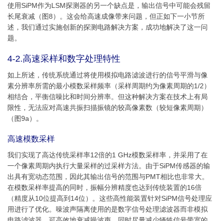
使用SiPM作为LSM探测器的另一个缺点是，输出信号中可能会残留
长尾衰减（图8）。这会给高速成像带来问题，但正如下一小节所
述，我们通过实施创新的探测电路解决方案，成功地解决了这一问
题。
4-2.高速采样和数字处理特性
如上所述，传统系统通过将使用模拟电路滤波进行的信号平滑与像
素分辨率所需的最小模数采样频率（采样周期约为像素周期的1/2）
相结合，平衡信噪比和时间分辨率。但这种解决方案在技术上有局
限性，无法应对高速共振扫描振镜的较高像素数（较短像素周期）
（图9a）。
高速模数采样
我们实现了高达传统采样率12倍的1 GHz模数采样率，并采用了在
一个像素周期内执行大量采样的过采样方法。由于SiPM传感器的输
出具有宽动态范围，因此其输出信号的范围与PMT相比也非常大。
在模数采样率提高的同时，振幅分辨精度也达到传统装置的16倍
（精度从10位提高到14位）。这些高性能装置针对SiPM信号处理应
用进行了优化。噪波声隔离使用的是数字信号处理滤波器而非模拟
电路滤波器，可高效地衰减噪波声，同时尽量减少牺牲信号带宽的