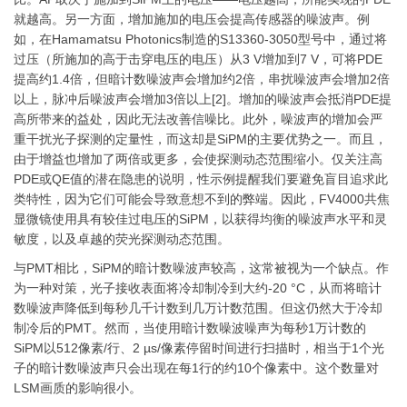
就越高。另一方面，增加施加的电压会提高传感器的噪波声。例
如，在Hamamatsu Photonics制造的S13360-3050型号中，通过将
过压（所施加的高于击穿电压的电压）从3 V增加到7 V，可将PDE
提高约1.4倍，但暗计数噪波声会增加约2倍，串扰噪波声会增加2倍
以上，脉冲后噪波声会增加3倍以上[2]。增加的噪波声会抵消PDE提
高所带来的益处，因此无法改善信噪比。此外，噪波声的增加会严
重干扰光子探测的定量性，而这却是SiPM的主要优势之一。而且，
由于增益也增加了两倍或更多，会使探测动态范围缩小。仅关注高
PDE或QE值的潜在隐患的说明，性示例提醒我们要避免盲目追求此
类特性，因为它们可能会导致意想不到的弊端。因此，FV4000共焦
显微镜使用具有较佳过电压的SiPM，以获得均衡的噪波声水平和灵
敏度，以及卓越的荧光探测动态范围。
与PMT相比，SiPM的暗计数噪波声较高，这常被视为一个缺点。作
为一种对策，光子接收表面将冷却制冷到大约-20 °C，从而将暗计
数噪波声降低到每秒几千计数到几万计数范围。但这仍然大于冷却
制冷后的PMT。然而，当使用暗计数噪波噪声为每秒1万计数的
SiPM以512像素/行、2 µs/像素停留时间进行扫描时，相当于1个光
子的暗计数噪波声只会出现在每1行的约10个像素中。这个数量对
LSM画质的影响很小。