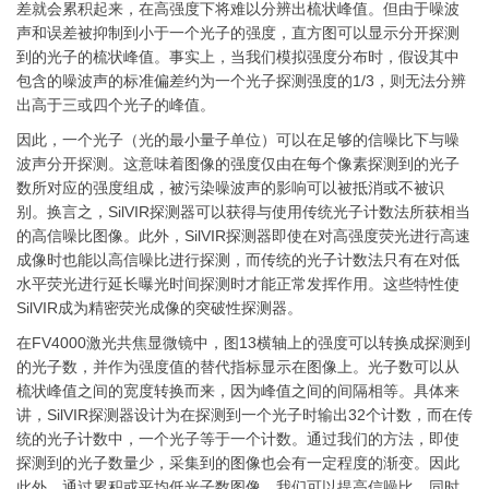
差就会累积起来，在高强度下将难以分辨出梳状峰值。但由于噪波
声和误差被抑制到小于一个光子的强度，直方图可以显示分开探测
到的光子的梳状峰值。事实上，当我们模拟强度分布时，假设其中
包含的噪波声的标准偏差约为一个光子探测强度的1/3，则无法分辨
出高于三或四个光子的峰值。
因此，一个光子（光的最小量子单位）可以在足够的信噪比下与噪
波声分开探测。这意味着图像的强度仅由在每个像素探测到的光子
数所对应的强度组成，被污染噪波声的影响可以被抵消或不被识
别。换言之，SilVIR探测器可以获得与使用传统光子计数法所获相当
的高信噪比图像。此外，SilVIR探测器即使在对高强度荧光进行高速
成像时也能以高信噪比进行探测，而传统的光子计数法只有在对低
水平荧光进行延长曝光时间探测时才能正常发挥作用。这些特性使
SilVIR成为精密荧光成像的突破性探测器。
在FV4000激光共焦显微镜中，图13横轴上的强度可以转换成探测到
的光子数，并作为强度值的替代指标显示在图像上。光子数可以从
梳状峰值之间的宽度转换而来，因为峰值之间的间隔相等。具体来
讲，SilVIR探测器设计为在探测到一个光子时输出32个计数，而在传
统的光子计数中，一个光子等于一个计数。通过我们的方法，即使
探测到的光子数量少，采集到的图像也会有一定程度的渐变。因此
此外，通过累积或平均低光子数图像，我们可以提高信噪比，同时