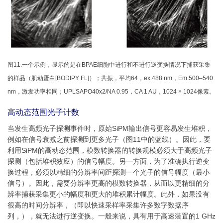
图11.一个示例，显示的是在BPAE细胞中进行和不进行逆变换情况下捕获采集
的样品（肌动蛋白[BODIPY FL]）；共振，平均64，ex.488 nm，Em.500–540
nm，激发功率相同；UPLSAPO40x2/NA 0.95，CA 1 AU，1024 × 1024像素。
高动态范围光子计数
当发生高频光子探测事件时，原始SiPM输出信号更容易发生堆积，
例如在信号衰减之前探测到更多光子（图11中的蓝线）。因此，要
利用SiPM的高动态范围，模数转换器的转换规模必须大于高频光子
探测（包括堆积效应）的信号幅度。另一方面，为了准确执行逆变
换过程，必须以精细的分辨率间距探测一个光子的信号幅度（最小
信号）。因此，需要分辨率更高的模数转换器，从而以更精细的分
辨率捕获采集更小的幅度和更大的堆积累计幅度。此外，如果没有
很高的时间分辨率，（即以快速采样率采集许多数字数据序
列，），就无法进行逆变换。一般来说，具有用于高速装置的1 GHz