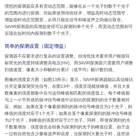
理想的探测器应具有宽动态范围，能够在从一个光子到数千个光子
的范围内进行探测。但如果使用传统技术，增益高时动态范围窄，
增益低时动态范围宽，从而只能在信号和噪波声之间做出取舍。
SilVIR探测器的高增益使得可以探测到单个光子，而宽动态范围则可
实现在短时间内探测到数千个光子。
简单的探测设置（固定增益）
探测器不应要求进行复杂的设置调整。但传统技术要求用户根据目
标荧光的亮度持续调整高电压(HV)。而SilVIR探测器只需要用户调整
扫描速度、像素大小和帧积分累计（或平均）帧计数扫描。
图像的强度直方图（如图13所示）显示，SilVIR探测器能以高信噪比
分开定量探测荧光信号。在图13中，强度呈现梳状峰值，并且大多
数像素的强度都集中在与这些峰值相匹配的强度值上。每个峰值都
与上一小节所述的脉冲信号峰值中识别出的探测到的光子数量相对
应。例如，如果在某个像素探测到的脉冲信号峰值仅为1个光子，则
峰值的强度对应于1个光子；如果在某个像素探测到的脉冲信号峰值
为2个光子，则峰值的强度对应于2个光子。同样，即使探测到的光
子数量增加，强度值也会转换为探测到的光子的峰值位置。由于这
一过程自然包含少量噪波声和误差，当探测到大量光子时，这些误