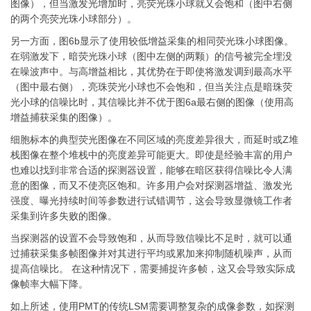
图像），但当激发光增加时，亮荧光珠小球就又会饱和（图中右侧
的两个亮荧光珠小球部分）。
另一方面，图6b显示了使用较低增益采集的相同荧光珠小球图像。
在弱激发下，暗荧光珠小球（图中左侧的两颗）的信号被完全埋没
在噪波声中。与高增益相比，其优势在于即使将激发调到最高水平
（图中最右侧），亮珠荧光小球也不会饱和，但当关注点是暗珠荧
光小球的信噪比时，其信噪比并不优于图6a最右侧的图像（使用高
增益捕获采集的图像）。
细胞标本的典型荧光图像在不同区域的亮度差异很大，而延时或Z堆
栈图像在整个堆栈中的亮度差异可能更大。即使是经验丰富的用户
也难以找到非常合适的探测器设置，能够在暗区获得信噪比令人满
意的图像，而又不使亮区饱和。许多用户会对探测器增益、激发光
强度、曝光持续时间等参数进行试错调节，这会导致显微镜工作者
采集到许多失败的图像。
当探测器的设置不会导致饱和，从而导致信噪比不足时，就可以通
过捕获采集多帧图像并对其进行平均或累加来抑制随机噪声，从而
提高信噪比。 在这种情况下，需要捕捉许多帧，这又会导致实际成
像帧率大幅下降。
如上所述，使用PMT的传统LSM需要调整复杂的成像参数，如探测