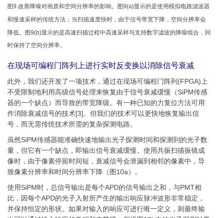
图9.改善降噪对画质和空间分辨率的影响。图9(a)显示的是使用模拟电路滤波器
和慢速采样的传统方法；当扫描速度快时，由于信号带宽下降，空间分辨率会
降低。图9(b)显示的是高速扫描过程中高速采样与支持数字滤波的降噪组合，同
时保持了空间分辨率。
在现场可编程门阵列上进行实时反变换以消除信号衰减
此外，我们还开发了一项技术，通过在现场可编程门阵列(FPGA)上
不受限制地利用高级信号处理来恢复由于信号衰减缓慢（SiPM传感
器的一个缺点）而导致的带宽降级。有一种已知的力复位方法可用
作消除衰减信号的技术[3]。但我们的技术可以更快地恢复输出信
号，而无需传统技术所需的复杂探测电路。
虽然SiPM传感器能准确快速地输出光子探测时间和探测到的光子数
量，但它有一个缺点，即输出信号衰减缓慢。使用共振扫描振镜成
像时，由于像素停留时间短，衰减信号会泄漏到相邻的像素中，导
致像素分辨率和时间分辨率下降（图10a）。
使用SiPM时，总信号输出是每个APD的信号输出之和，与PMT相
比，因每个APD的光子入射所产生的输出响应脉冲波形非常稳定，
并保持恒定的形状。如果对输入的响应可进行唯一定义，则最终输