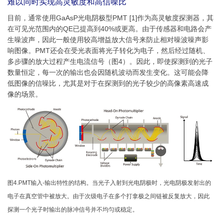
难以同时实现高灵敏度和高信噪比
目前，通常使用GaAsP光电阴极型PMT [1]作为高灵敏度探测器，其
在可见光范围内的QE已提高到40%或更高。由于传感器和电路会产
生噪波声，因此一般使用较高增益放大信号来防止相对噪波噪声影
响图像。PMT还会在受光表面将光子转化为电子，然后经过随机、
多步骤的放大过程产生电流信号（图4）。因此，即使探测到的光子
数量恒定，每一次的输出也会因随机波动而发生变化。这可能会降
低图像的信噪比，尤其是对于在探测到的光子较少的高像素高速成
像的场景。
图4.PMT输入-输出特性的结构。当光子入射到光电阴极时，光电阴极发射出的
电子在真空管中被放大。由于次级电子在多个打拿极之间链被反复放大，因此
探测一个光子时输出的脉冲信号并不均匀或稳定。