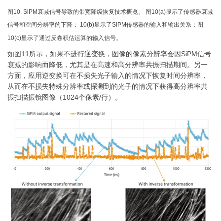
图10. SiPM衰减信号导致的带宽降级恢复技术概览。 图10(a)显示了传感器衰减
信号和空间分辨率的下降； 10(b)显示了SiPM传感器的输入和输出关系；图
10(c)显示了通过反卷积估运算的输入信号。
如图11所示，如果不进行逆变换，图像的像素分辨率会因SiPM信号
衰减的影响而降低，尤其是在高速和高分辨率共振扫描期间。另一
方面，应用逆变换可在不损失光子输入的情况下恢复时间分辨率，
从而在不损失特殊分辨率或探测到的光子的情况下获得高分辨率共
振扫描振镜图像（1024个像素/行）。