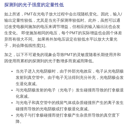
探测到的光子强度的定量性低
如上所述，PMT在光电子放大过程中会出现随机变化。因此，输入/
输出定量性较低，尤其是当光子探测率较低时。此外，虽然可以通
过改变电极间施加的电压来调节增益，但相应的输入输出比也会发
生变化。 即使施加相同的电压，每个PMT的实际增益也会因个体差
异而有很大不同。 如果将外加电压设定在较低水平以放大大量光
子，则会降低线性度[1]。
加之，以下不可避免的现象会导致PMT的灵敏度随着长期使用并和
因使用而累积的探测到的光子数增多而衰减而降低。
当光子进入光电阴极时，由于外部光电效应，电子从光电阴极
发射到真空管中。由于电子无法得到充分补充，光电阴极会发
生退化衰减。
与光电阴极发射的电子（光电子）发生碰撞而导致的打拿极退
化衰减。
与光电子和真空管中的残留气体或杂质碰撞所产生的离子发生
碰撞而导致的光电阴极或打拿极退化衰减。
光电子与打拿极碰撞而使打拿极产生杂质所导致的真空度下
降。