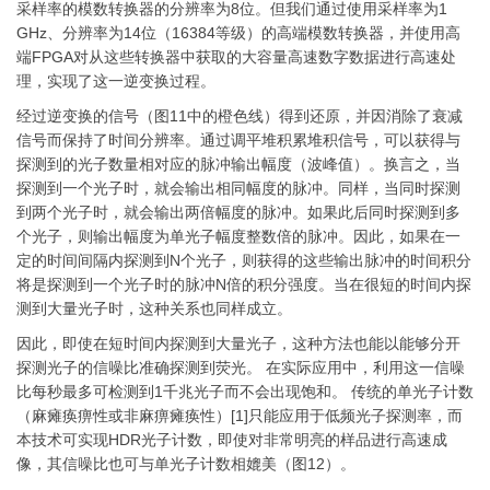
采样率的模数转换器的分辨率为8位。但我们通过使用采样率为1
GHz、分辨率为14位（16384等级）的高端模数转换器，并使用高
端FPGA对从这些转换器中获取的大容量高速数字数据进行高速处
理，实现了这一逆变换过程。
经过逆变换的信号（图11中的橙色线）得到还原，并因消除了衰减
信号而保持了时间分辨率。通过调平堆积累堆积信号，可以获得与
探测到的光子数量相对应的脉冲输出幅度（波峰值）。换言之，当
探测到一个光子时，就会输出相同幅度的脉冲。同样，当同时探测
到两个光子时，就会输出两倍幅度的脉冲。如果此后同时探测到多
个光子，则输出幅度为单光子幅度整数倍的脉冲。因此，如果在一
定的时间间隔内探测到N个光子，则获得的这些输出脉冲的时间积分
将是探测到一个光子时的脉冲N倍的积分强度。当在很短的时间内探
测到大量光子时，这种关系也同样成立。
因此，即使在短时间内探测到大量光子，这种方法也能以能够分开
探测光子的信噪比准确探测到荧光。 在实际应用中，利用这一信噪
比每秒最多可检测到1千兆光子而不会出现饱和。 传统的单光子计数
（麻瘫痪痹性或非麻痹瘫痪性）[1]只能应用于低频光子探测率，而
本技术可实现HDR光子计数，即使对非常明亮的样品进行高速成
像，其信噪比也可与单光子计数相媲美（图12）。