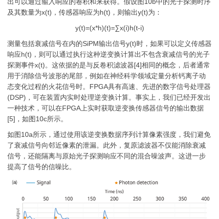
出可以通过输入响应的卷积和来获得。假设图10b中的光子探测时序
及其数量为x(t)，传感器响应为h(t)，则输出y(t)为：
y(t)=(x*h)(t)=∑x(i)h(t-i)
测量包括衰减信号在内的SiPM输出信号y(t)时，如果可以定义传感器
响应h(t)，则可以通过执行这种逆变换计算出不包含衰减信号的光子
探测事件x(t)。这依据的是与反卷积滤波器[4]相同的概念，后者通常
用于消除信号波形的尾部，例如在神经科学领域定量分析钙离子动
态变化过程的火花信号时。FPGA具有高速、先进的数字信号处理器
(DSP)，可在装置内实时处理逆变换计算。事实上，我们已经开发出
一种技术，可以在FPGA上实时获取逆变换传感器信号的输出数据
[5]，如图10c所示。
如图10a所示，通过使用该逆变换数据序列计算像素强度，我们避免
了衰减信号向邻近像素的泄漏。此外，复原滤波器不仅能消除衰减
信号，还能隔离与原始光子探测响应不同的混合噪波声。这进一步
提高了信号的信噪比。