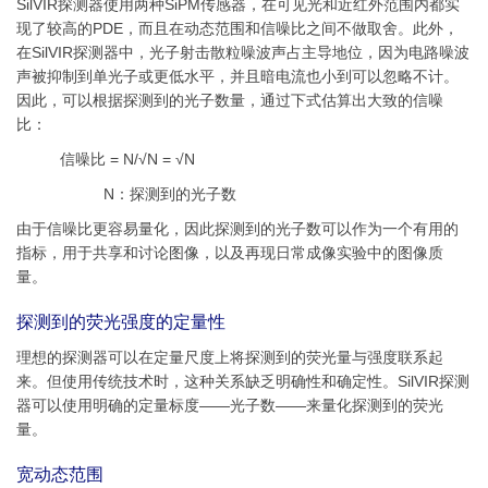
SilVIR探测器使用两种SiPM传感器，在可见光和近红外范围内都实
现了较高的PDE，而且在动态范围和信噪比之间不做取舍。此外，
在SilVIR探测器中，光子射击散粒噪波声占主导地位，因为电路噪波
声被抑制到单光子或更低水平，并且暗电流也小到可以忽略不计。
因此，可以根据探测到的光子数量，通过下式估算出大致的信噪
比：
信噪比 = N/√N = √N
N：探测到的光子数
由于信噪比更容易量化，因此探测到的光子数可以作为一个有用的
指标，用于共享和讨论图像，以及再现日常成像实验中的图像质
量。
探测到的荧光强度的定量性
理想的探测器可以在定量尺度上将探测到的荧光量与强度联系起
来。但使用传统技术时，这种关系缺乏明确性和确定性。SilVIR探测
器可以使用明确的定量标度——光子数——来量化探测到的荧光
量。
宽动态范围