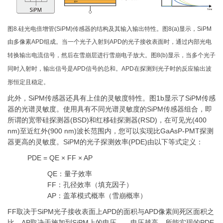
图8.硅光电倍增管(SiPM)传感器的结构及其输入输出特性。图8(a)显示，SiPM
由多像素APD组成。当一个光子入射到APD的光子接收表面时，通过内部光电
转换输出电流信号，然后在雪崩层进行雪崩电子放大。图8(b)显示，当多个光子
同时入射时，输出信号是APD信号的总和。APD在探测到光子时的反应输出波
形恒定且稳定。
此外，SiPM传感器还具有上佳的灵敏度特性。图1b显示了SiPM传感
器的光谱灵敏度。使用具有不同光谱灵敏度的SiPM传感器组合，即
所谓的宽带硅探测器(BSD)和红移硅探测器(RSD)，在可见光(400
nm)至近红外(900 nm)波长范围内，您可以实现比GaAsP-PMT探测
器更高的灵敏度。SiPM的光子探测效率(PDE)由以下等式定义：
PDE = QE × FF × AP
QE：量子效率
FF：孔径效率（填充因子）
AP：盖革模式概率（雪崩概率）
FF取决于SiPM光子接收表面上APD的面积与APD像素间死区面积之
比。AP取决于施加到SiPM上的电压——电压越高，所能实现的PDE