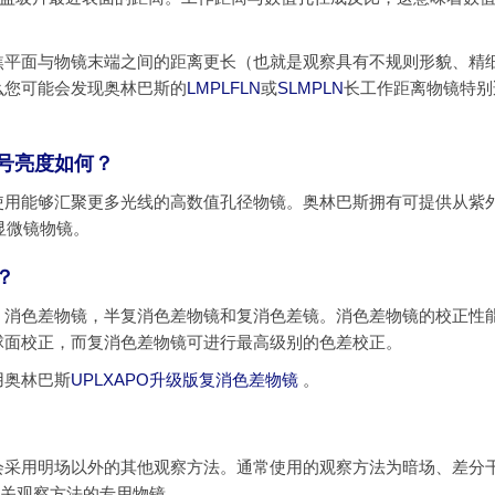
焦平面与物镜末端之间的距离更长（也就是观察具有不规则形貌、精
么您可能会发现奥林巴斯的
LMPLFLN
或
SLMPLN
长工作距离物镜特别
信号亮度如何？
使用能够汇聚更多光线的高数值孔径物镜。奥林巴斯拥有可提供从紫
显微镜物镜。
？
：消色差物镜，半复消色差物镜和复消色差镜。消色差物镜的校正性
球面校正，而复消色差物镜可进行最高级别的色差校正。
用奥林巴斯
UPLXAPO升级版复消色差物镜
。
会采用明场以外的其他观察方法。通常使用的观察方法为暗场、差分
相关观察方法的专用物镜。