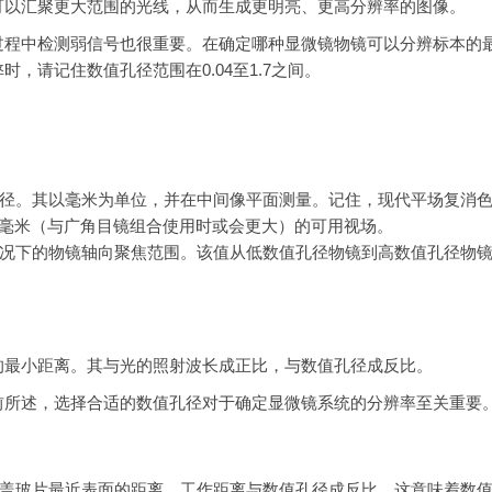
可以汇聚更大范围的光线，从而生成更明亮、更高分辨率的图像。
过程中检测弱信号也很重要。在确定哪种显微镜物镜可以分辨标本的
，请记住数值孔径范围在0.04至1.7之间。
径。其以毫米为单位，并在中间像平面测量。记住，现代平场复消
.5毫米（与广角目镜组合使用时或会更大）的可用视场。
况下的物镜轴向聚焦范围。该值从低数值孔径物镜到高数值孔径物
的最小距离。其与光的照射波长成正比，与数值孔径成反比。
前所述，选择合适的数值孔径对于确定显微镜系统的分辨率至关重要
到盖玻片最近表面的距离。工作距离与数值孔径成反比，这意味着数