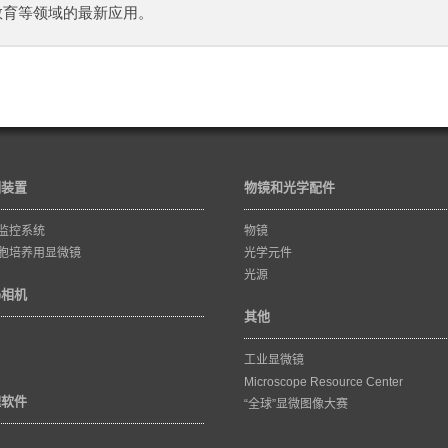
、教育等领域的最新应用。
训装置
物镜和光学配件
监控系统
物镜
胞培养用显微镜
光学元件
光源
码相机
其他
工业显微镜
Microscope Resource Center
理软件
“全球”显微图像大赛