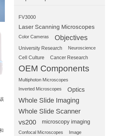
FV3000
Laser Scanning Microscopes
Objectives
Color Cameras
University Research
Neuroscience
Cell Culture
Cancer Research
OEM Components
Multiphoton Microscopes
Optics
Inverted Microscopes
该
Whole Slide Imaging
Whole Slide Scanner
vs200
microscopy imaging
和
Confocal Microscopes
Image