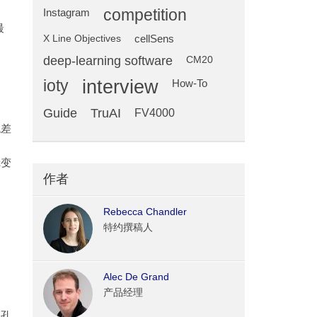
competition
Instagram
最
X Line Objectives
cellSens
deep-learning software
CM20
ioty
interview
How-To
Guide
TruAI
FV4000
色差
镜变
作者
Rebecca Chandler
特约撰稿人
。
Alec De Grand
产品经理
值孔