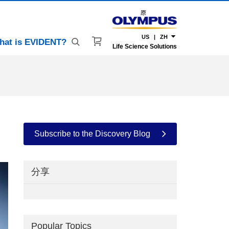
原
US | ZH
hat is EVIDENT?
Life Science Solutions
Subscribe to the Discovery Blog
分享
Popular Topics