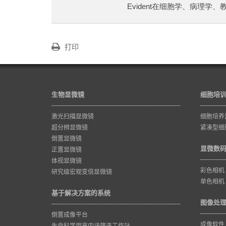
Evident在细胞学、病理学
打印
生物显微镜
细胞培
激光扫描显微镜
细胞培养
超分辨显微镜
紧凑型细
倒置显微镜
显微数
正置显微镜
体视显微镜
彩色相机
研究级宏观变倍显微镜
单色相机
基于解决方案的系统
图像处
倒置成像平台
成像软件
生命科学用高内涵筛选工作站