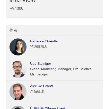
FV4000
作者
Rebecca Chandler
特约撰稿人
Udo Steiniger
Global Marketing Manager, Life Science
Microscopy
Alec De Grand
产品经理
臼井正吾 (Shogo Usui)