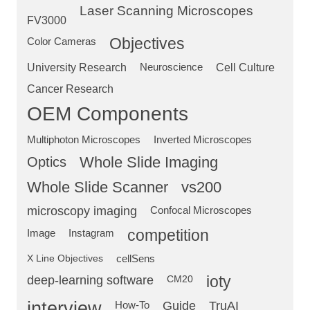
Laser Scanning Microscopes
FV3000
Objectives
Color Cameras
University Research
Neuroscience
Cell Culture
Cancer Research
OEM Components
Multiphoton Microscopes
Inverted Microscopes
Optics
Whole Slide Imaging
Whole Slide Scanner
vs200
microscopy imaging
Confocal Microscopes
competition
Image
Instagram
X Line Objectives
cellSens
deep-learning software
ioty
CM20
interview
Guide
TruAI
How-To