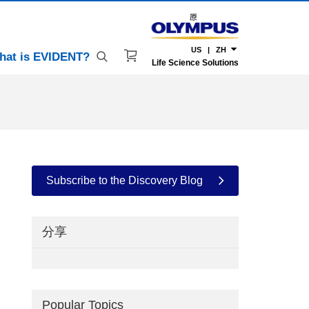
原
US | ZH
hat is EVIDENT?
Life Science Solutions
Subscribe to the Discovery Blog
分享
Popular Topics