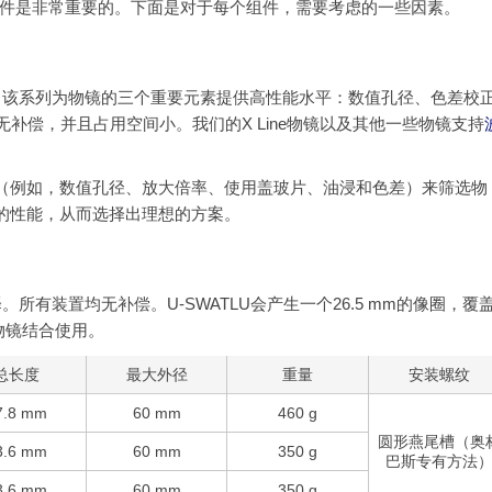
件是非常重要的。下面是对于每个组件，需要考虑的一些因素。
，该系列为物镜的三个重要元素提供高性能水平：数值孔径、色差校
无补偿，并且占用空间小。我们的X Line物镜以及其他一些物镜支持
（例如，数值孔径、放大倍率、使用盖玻片、油浸和色差）来筛选物
的性能，从而选择出理想的方案。
有装置均无补偿。U-SWATLU会产生一个26.5 mm的像圈，覆
e物镜结合使用。
总长度
最大外径
重量
安装螺纹
7.8 mm
60 mm
460 g
圆形燕尾槽（奥
3.6 mm
60 mm
350 g
巴斯专有方法
3.6 mm
60 mm
350 g