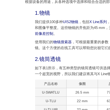
根据设备的用途，从各种选项中选择和组合合适的部
1.物镜
我们提供100多种
UIS2物镜
，包括
X Line系列
和图像平整度。这些物镜的齐焦距为45 mm，
前像差控制
。
使用我们的
物镜搜索器
，可根据最重要的参数
镜。这个方便的在线工具可以帮助您比较它们
2.镜筒透镜
如下表1所示，有五种类型的镜筒透镜可供选择。所
一个超宽的视野，所以我们建议将其与X Lin
产品名称
像圈
U-SWATLU
26.5 mm
7
U-TLU
22 mm
6
U-TLUIR
22 mm
6