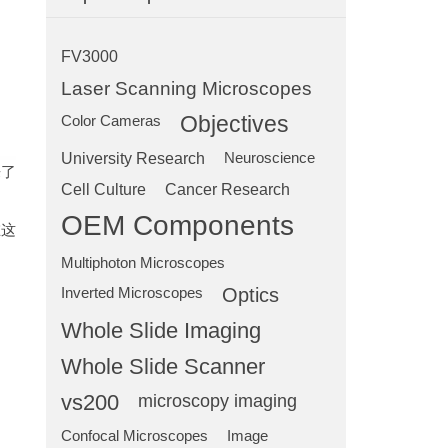
FV3000
Laser Scanning Microscopes
Objectives
Color Cameras
University Research
Neuroscience
来了
Cell Culture
Cancer Research
OEM Components
在这
Multiphoton Microscopes
Optics
Inverted Microscopes
Whole Slide Imaging
Whole Slide Scanner
vs200
microscopy imaging
Confocal Microscopes
Image