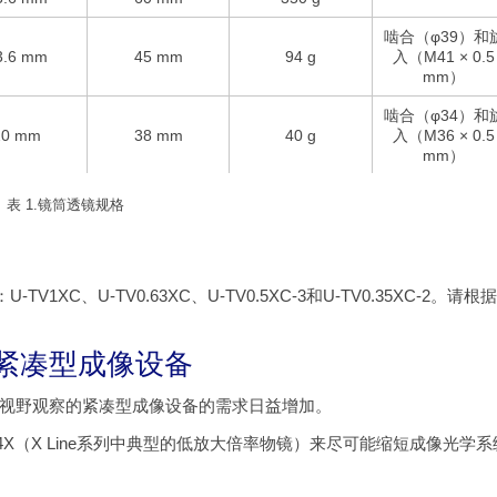
啮合（φ39）和
3.6 mm
45 mm
94 g
入（M41 × 0.5
mm）
啮合（φ34）和
20 mm
38 mm
40 g
入（M36 × 0.5
mm）
表 1.镜筒透镜规格
C、U-TV0.63XC、U-TV0.5XC-3和U-TV0.35XC-2。请根
紧凑型成像设备
视野观察的紧凑型成像设备的需求日益增加。
4X（X Line系列中典型的低放大倍率物镜）来尽可能缩短成像光学系