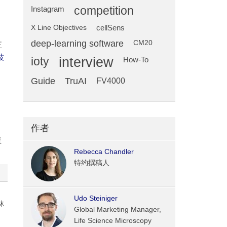
competition
Instagram
X Line Objectives
cellSens
deep-learning software
CM20
正
波
ioty
interview
How-To
Guide
TruAI
FV4000
作者
盖
Rebecca Chandler
特约撰稿人
Udo Steiniger
林
Global Marketing Manager,
）
Life Science Microscopy