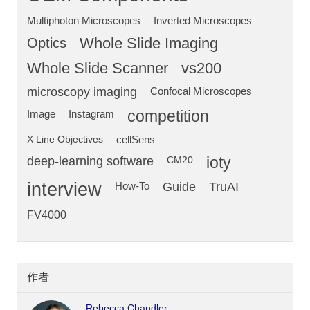
Multiphoton Microscopes
Inverted Microscopes
Optics
Whole Slide Imaging
Whole Slide Scanner
vs200
microscopy imaging
Confocal Microscopes
competition
Image
Instagram
X Line Objectives
cellSens
deep-learning software
ioty
CM20
interview
Guide
TruAI
How-To
FV4000
作者
Rebecca Chandler