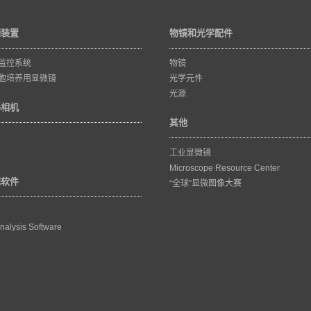
训装置
物镜和光学配件
监控系统
物镜
胞培养用显微镜
光学元件
光源
码相机
其他
工业显微镜
Microscope Resource Center
理软件
“全球”显微图像大赛
nalysis Software