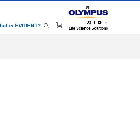
原
US | ZH
hat is EVIDENT?
Life Science Solutions