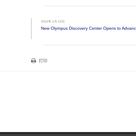
2022年 2月 15日
New Olympus Discovery Center Opens to Advan
打印